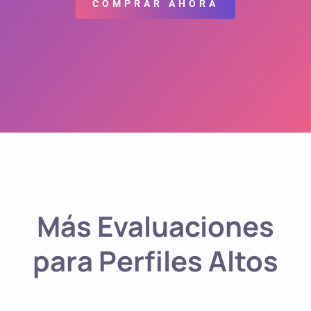
era:
es:
COMPRAR AHORA
$990 MXN.
$499 MXN.
Más Evaluaciones
para Perfiles Altos