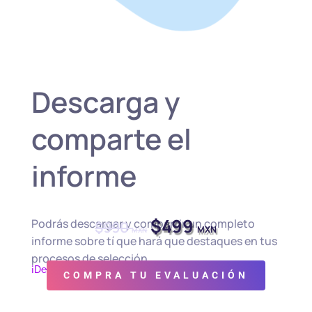
Descarga y
comparte el
informe
El
El
$
499
Podrás descargar y compartir un completo
$
990
MXN
MXN
precio
precio
informe sobre tí que hará que destaques en tus
original
actual
procesos de selección.
¡Descuento por tiempo limitado!
era:
es:
COMPRA TU EVALUACIÓN
$990 MXN.
$499 MXN.