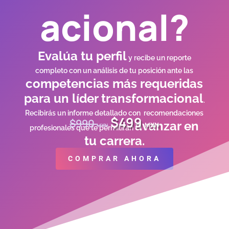
acional?
Evalúa tu perfil
y recibe un reporte
completo con un análisis de tu posición ante las
competencias más requeridas
para un líder transformacional
.
Recibirás un informe detallado con recomendaciones
El
El
$
499
$
990
avanzar en
MXN
MXN
profesionales que te permitirán
precio
precio
tu carrera.
original
actual
era:
es:
COMPRAR AHORA
$990 MXN.
$499 MXN.