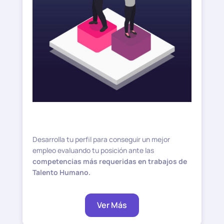
Desarrolla tu perfil para conseguir un mejor
empleo evaluando tu posición ante las
competencias más requeridas en trabajos de
Talento Humano.
Ver Más